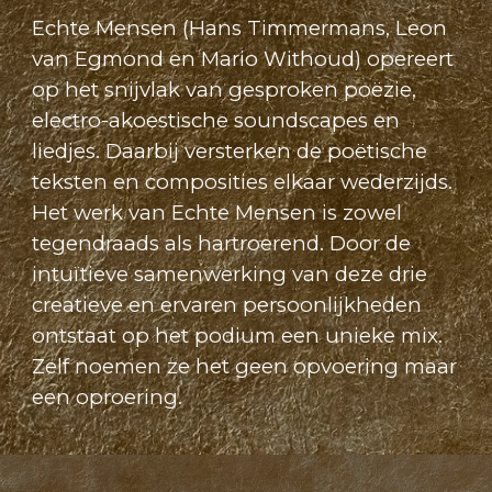
Echte Mensen (Hans Timmermans, Leon
van Egmond en Mario Withoud) opereert
op het snijvlak van gesproken poëzie,
electro-akoestische soundscapes en
liedjes. Daarbij versterken de poëtische
teksten en composities elkaar wederzijds.
Het werk van Echte Mensen is zowel
tegendraads als hartroerend. Door de
intuïtieve samenwerking van deze drie
creatieve en ervaren persoonlijkheden
ontstaat op het podium een unieke mix.
Zelf noemen ze het geen opvoering maar
een oproering.