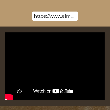
https://www.almeredezeweek.nl/boekentips/boekentips/62245/nieuwe-roman-van-mario-withoud-dode-dichters-dichten-niet