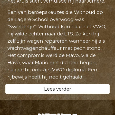
het kruis stierf, verhuisde hij naar Almere.
Een van beroepskeuzes die Withoud op
de Lagere School overwoog was
“Swiebertje”. Withoud kon naar het VWO,
hij wilde echter naar de LTS. Zo kon hij
zelf zijn wagen repareren wanneer hij als
vrachtwagenchauffeur met pech stond.
Het compromis werd de Mavo. Via de
Havo, waar Mario met dichten begon,
haalde hij ook zijn VWO diploma. Een
rijbewijs heeft hij nooit gehaald.
Lees verder